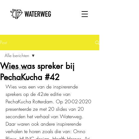
Post
Alle berichten
Wies was spreker bij
Alle berichten
PechaKucha #42
Alle berichten
Wies was een van de inspirerende 
sprekers op de 42ste editie van 
PechaKucha Rotterdam. Op 20-02-2020 
presenteerde ze met 20 slides van 20 
seconden het verhaal van Waterweg. 
Daar waren ook andere inspirerende 
verhalen te horen zoals die van: Onno 
Blase, HUNC design, Health Heroes, Ari 