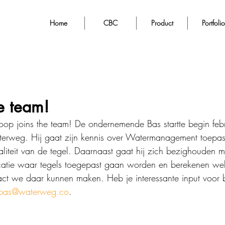
Home
CBC
Product
Portfolio
he team!
op joins the team! De ondernemende Bas startte begin febru
aterweg. Hij gaat zijn kennis over Watermanagement toepas
liteit van de tegel. Daarnaast gaat hij zich bezighouden m
ocatie waar tegels toegepast gaan worden en berekenen we
act we daar kunnen maken. Heb je interessante input voor 
bas@waterweg.co
.