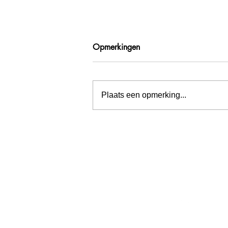
Opmerkingen
Plaats een opmerking...
Inspiratieboom bij Waterschap
Hollandse Delta
Menu
Wat
Home
Bij Wa
CBC
het on