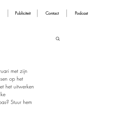
Publiciteit
Contact
Podcast
ari met zijn 
sen op het 
et het uitwerken 
lke 
bas? Stuur hem 